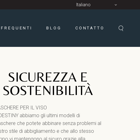
Italiano
FREQUENTI
BLOG
CONTATTO
SICUREZZA E
SOSTENIBILITÀ
SCHERE PER IL VISO
 DESTINY abbiamo gli ultimi modelli di
schere che potete abbinare senza problemi al
tro stile di abbigliamento e che allo stesso
mpo vi mantengono al sicuro grazie alla