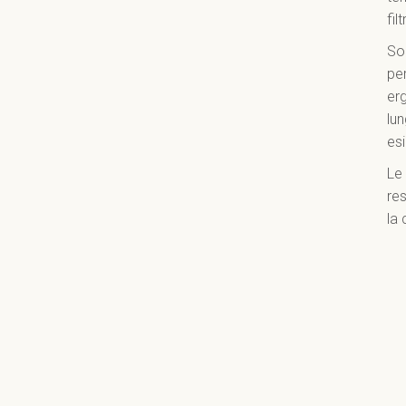
fil
So
per
er
lun
es
Le
re
la 