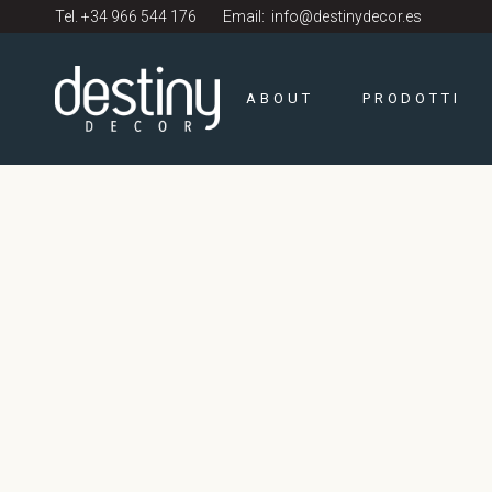
Tel.
+34 966 544 176
Email:
info@destinydecor.es
ABOUT
PRODOTTI