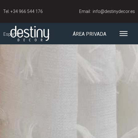
Tel.
+34 966 544 176
Email:
info@destinydecor.es
ÁREA PRIVADA
Español