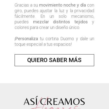
Gracias a su
movimiento noche y día
con
giro, puedes ajustar la luz y la privacidad
fácilmente. En un solo mecanismo,
puedes
mezclar distintos tejidos
y
colores para crear un diseño único.
¡
Personaliza
tu cortina Duomo y dale un
toque especial a tus espacios!
QUIERO SABER MÁS
Hogares
ASÍ CREAMOS