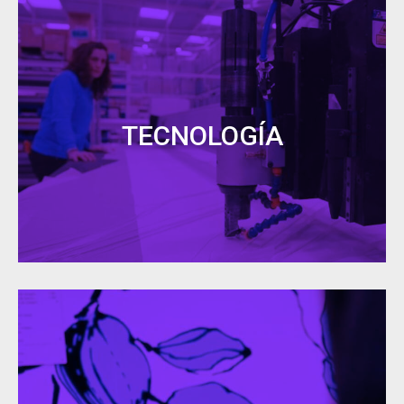
Tecnología
TECNOLOGÍA
Contamos con las
personas más preparadas y
los equipos más sofisticados
que nos permiten
aplicar nuestra tecnología propia a todos los
procesos productivos de la empresa.
Creatividad Y
Diseño