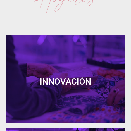
Innovación
La
innovación
forma parte de nuestro ADN y la
buscamos tanto en
nuestros productos como en
INNOVACIÓN
sus procesos de fabricación
. Es una constante
en todos y cada uno de los departamentos que
conforman
Destiny
para conseguir ofrecerte las
últimas novedades en el
sector de la decoración
textil vertical
.