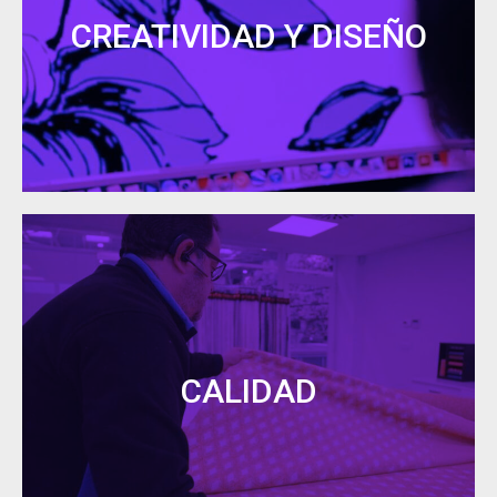
CREATIVIDAD Y DISEÑO
Destiny respira creatividad y diseño
. Aquí
encontrarás las últimas tendencias en el mundo
de la decoración y del interiorismo a través de
colores, estampados y texturas.
Calidad
CALIDAD
Creemos que la calidad no se controla, se
fabrica.
Nuestros procesos
están focalizados en
obtener el mejor producto para cada cliente.