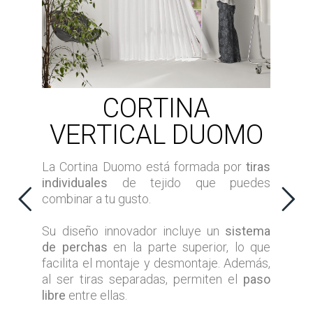
pr
ma
Co
mu
Ya
CORTINA
mo
VERTICAL DUOMO
ai
su 
La Cortina Duomo está formada por
tiras
¡B
individuales
de tejido que puedes
co
combinar a tu gusto.
Su diseño innovador incluye un
sistema
de perchas
en la parte superior, lo que
facilita el montaje y desmontaje. Además,
al ser tiras separadas, permiten el
paso
libre
entre ellas.