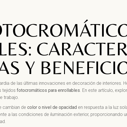
FOTOCROMÁTIC
ES: CARACTER
AS Y BENEFICI
ardia de las últimas innovaciones en decoración de interiores.
 tejidos
fotocromáticos para enrollables
. En este artículo, expl
e trabajo.
ue cambian de
color o nivel de opacidad
en respuesta a la luz sol
te a las condiciones de iluminación exterior, proporcionando u
dad.