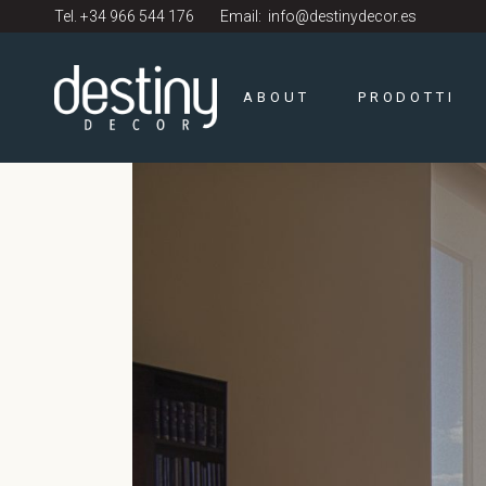
Tel.
+34 966 544 176
Email:
info@destinydecor.es
ABOUT
PRODOTTI