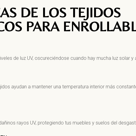
AS DE LOS TEJIDOS
OS PARA ENROLLAB
niveles de luz UV, oscureciéndose cuando hay mucha luz solar y
 tejidos ayudan a mantener una temperatura interior más constant
dañinos rayos UV, protegiendo tus muebles y suelos del desgast