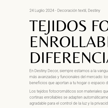
24 Luglio 2024
Decoración textil
Destiny
TEJIDOS 
ENROLLABL
DIFERENCI
En Destiny Decor, siempre estamos a la vangu
más avanzadas y funcionales del mercado: los
beneficios que aportan a tu hogar o espacio d
Los tejidos fotocromáticos son materiales q
cortinas enrollables se adapten automáticamen
agradable para el control de la luz y la privaci