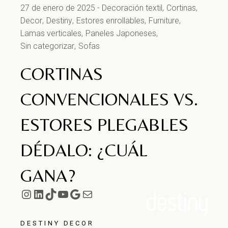
27 de enero de 2025
Decoración textil
Cortinas
Decor
Destiny
Estores enrollables
Furniture
Lamas verticales
Paneles Japoneses
Sin categorizar
Sofas
CORTINAS
CONVENCIONALES VS.
ESTORES PLEGABLES
DÉDALO: ¿CUÁL
GANA?
DESTINY DECOR