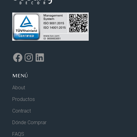
MENÚ
About
Productos
Contract
Dónde Comprar
FAQS