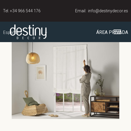
Tel.
+34 966 544 176
Email:
info@destinydecor.es
ÁREA PRIVADA
Español