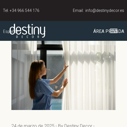
Tel.
+34 966 544 176
Email:
info@destinydecor.es
ÁREA PRIVADA
Español
24 de marzo de 2025
By Destiny Decor