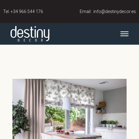
Tel.
+34 966 544 176
Email:
info@destinydecor.es